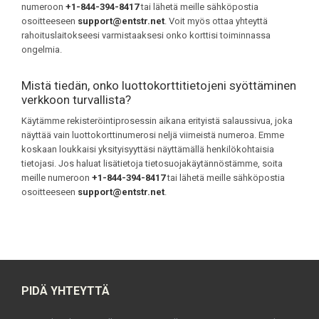
numeroon
+1-844-394-8417
tai lähetä meille sähköpostia
osoitteeseen
support@entstr.net
. Voit myös ottaa yhteyttä
rahoituslaitokseesi varmistaaksesi onko korttisi toiminnassa
ongelmia.
Mistä tiedän, onko luottokorttitietojeni syöttäminen
verkkoon turvallista?
Käytämme rekisteröintiprosessin aikana erityistä salaussivua, joka
näyttää vain luottokorttinumerosi neljä viimeistä numeroa. Emme
koskaan loukkaisi yksityisyyttäsi näyttämällä henkilökohtaisia
tietojasi. Jos haluat lisätietoja tietosuojakäytännöstämme, soita
meille numeroon
+1-844-394-8417
tai lähetä meille sähköpostia
osoitteeseen
support@entstr.net
.
PIDÄ YHTEYTTÄ