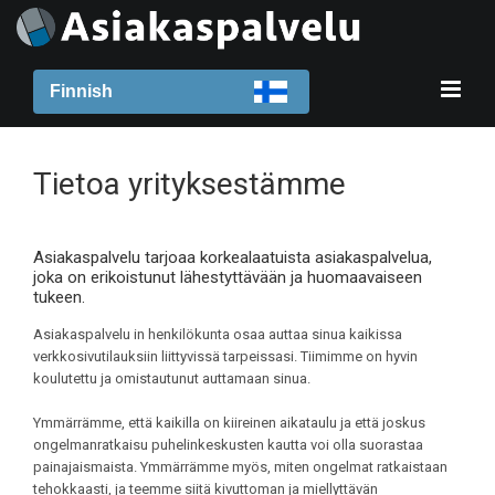
Finnish
Tietoa yrityksestämme
Asiakaspalvelu tarjoaa korkealaatuista asiakaspalvelua,
joka on erikoistunut lähestyttävään ja huomaavaiseen
tukeen.
Asiakaspalvelu in henkilökunta osaa auttaa sinua kaikissa
verkkosivutilauksiin liittyvissä tarpeissasi. Tiimimme on hyvin
koulutettu ja omistautunut auttamaan sinua.
Ymmärrämme, että kaikilla on kiireinen aikataulu ja että joskus
ongelmanratkaisu puhelinkeskusten kautta voi olla suorastaa
painajaismaista. Ymmärrämme myös, miten ongelmat ratkaistaan
tehokkaasti, ja teemme siitä kivuttoman ja miellyttävän