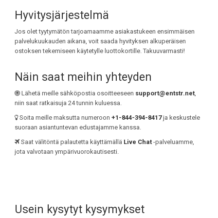
Hyvitysjärjestelmä
Jos olet tyytymätön tarjoamaamme asiakastukeen ensimmäisen
palvelukuukauden aikana, voit saada hyvityksen alkuperäisen
ostoksen tekemiseen käytetylle luottokortille. Takuuvarmasti!
Näin saat meihin yhteyden
Lähetä meille sähköpostia osoitteeseen
support@entstr.net
,
niin saat ratkaisuja 24 tunnin kuluessa.
Soita meille maksutta numeroon
+1-844-394-8417
ja keskustele
suoraan asiantuntevan edustajamme kanssa.
Saat välitöntä palautetta käyttämällä
Live Chat
-palveluamme,
jota valvotaan ympärivuorokautisesti.
Usein kysytyt kysymykset