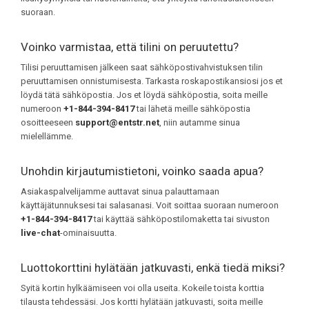
suoraan.
Voinko varmistaa, että tilini on peruutettu?
Tilisi peruuttamisen jälkeen saat sähköpostivahvistuksen tilin
peruuttamisen onnistumisesta. Tarkasta roskapostikansiosi jos et
löydä tätä sähköpostia. Jos et löydä sähköpostia, soita meille
numeroon
+1-844-394-8417
tai lähetä meille sähköpostia
osoitteeseen
support@entstr.net
, niin autamme sinua
mielellämme.
Unohdin kirjautumistietoni, voinko saada apua?
Asiakaspalvelijamme auttavat sinua palauttamaan
käyttäjätunnuksesi tai salasanasi. Voit soittaa suoraan numeroon
+1-844-394-8417
tai käyttää sähköpostilomaketta tai sivuston
live-chat
-ominaisuutta.
Luottokorttini hylätään jatkuvasti, enkä tiedä miksi?
Syitä kortin hylkäämiseen voi olla useita. Kokeile toista korttia
tilausta tehdessäsi. Jos kortti hylätään jatkuvasti, soita meille