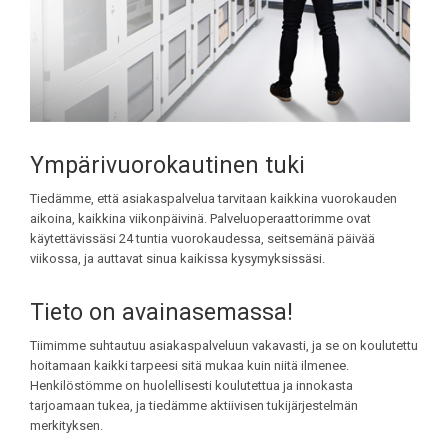
Ympärivuorokautinen tuki
Tiedämme, että asiakaspalvelua tarvitaan kaikkina vuorokauden
aikoina, kaikkina viikonpäivinä. Palveluoperaattorimme ovat
käytettävissäsi 24 tuntia vuorokaudessa, seitsemänä päivää
viikossa, ja auttavat sinua kaikissa kysymyksissäsi.
Tieto on avainasemassa!
Tiimimme suhtautuu asiakaspalveluun vakavasti, ja se on koulutettu
hoitamaan kaikki tarpeesi sitä mukaa kuin niitä ilmenee.
Henkilöstömme on huolellisesti koulutettua ja innokasta
tarjoamaan tukea, ja tiedämme aktiivisen tukijärjestelmän
merkityksen.