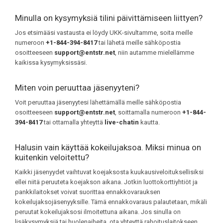
Minulla on kysymyksiä tilini päivittämiseen liittyen?
Jos etsimääsi vastausta ei löydy UKK-sivultamme, soita meille
numeroon
+1-844-394-8417
tai lähetä meille sähköpostia
osoitteeseen
support@entstr.net
, niin autamme mielellämme
kaikissa kysymyksissäsi.
Miten voin peruuttaa jäsenyyteni?
Voit peruuttaa jäsenyytesi lähettämällä meille sähköpostia
osoitteeseen
support@entstr.net
, soittamalla numeroon
+1-844-
394-8417
tai ottamalla yhteyttä
live-chatin
kautta.
Halusin vain käyttää kokeilujaksoa. Miksi minua on
kuitenkin veloitettu?
Kaikki jäsenyydet vaihtuvat koejaksosta kuukausiveloituksellisiksi
ellei niitä peruuteta koejakson aikana. Jotkin luottokorttiyhtiöt ja
pankkilaitokset voivat suorittaa ennakkovarauksen
kokeilujaksojäsenyyksille. Tämä ennakkovaraus palautetaan, mikäli
peruutat kokeilujaksosi ilmoitettuna aikana. Jos sinulla on
lisäkysymyksiä tai huolenaiheita, ota yhteyttä rahoituslaitokseen